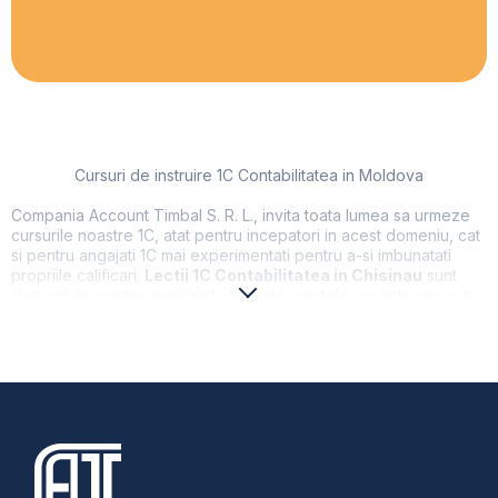
Cursuri de instruire 1C Contabilitatea in Moldova
Compania Account Timbal S. R. L., invita toata lumea sa urmeze
cursurile noastre 1C, atat pentru incepatori in acest domeniu, cat
si pentru angajati 1C mai experimentati pentru a-si imbunatati
propriile calificari.
Lectii 1C Contabilitatea in Chisinau
sunt
disponibile pentru specialisti de toate varstele, nu este necesar
sa nici o calificare speciala pentru acest lucru.
Pe platforma 1cmd.md se ofera informatii si consultari in
sectiunea de instruire 1C, link-uri, materiale, tutoriale video,
seminarii web pentru o cunoastere rapida cu 1C Enterprise.
Pe site 1cmd.md puteti
precomanda instruire 1C
Contabilitatea in Moldova
cu un program si conditii
convenabile pentru dvs. Cursuri de instruire 1c de la Account
Timbal S. R. L., este o abordare de inalta calificare din partea
specialistilor nostri. Puteti nu numai de a comanda cursuri 1C, ci si