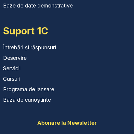
Baze de date demonstrative
de date
Si despre
preturi noastre la programul 1C Contabilitatea
1C Contabilitatea in Moldova
– numai de la 1cmd.md!
Suport 1C
Întrebări și răspunsuri
Deservire
Servicii
Cursuri
Programa de lansare
Baza de cunoștințe
Abonare la Newsletter